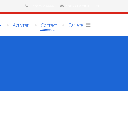
+228 872 4444
contact@email.com
Activitati
Contact
Cariere