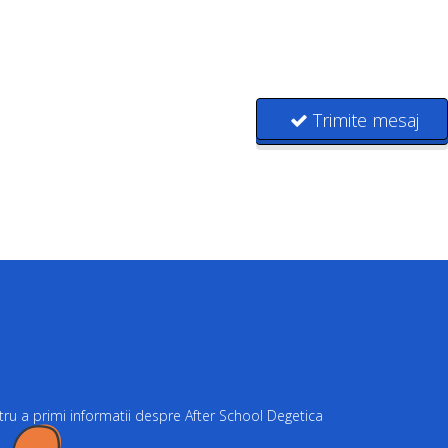
Trimite mesaj
ru a primi informatii despre After School Degetica