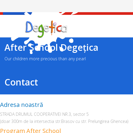
Facebook
After School Degețica
Our children more precious than any pearl
Contact
Adresa noastră
STRADA DRUMUL COOPERATIVEI NR.3, sector 5
(doar 300m de la intersectia str.Brasov cu str. Prelungirea Ghencea)
Program After School