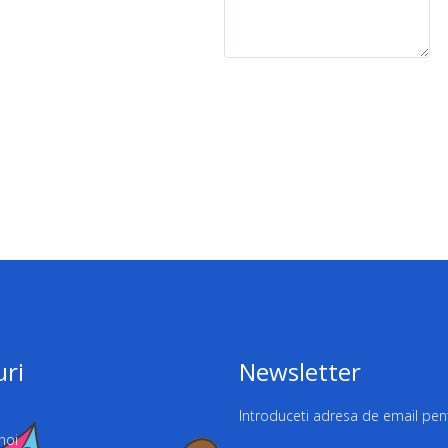
uri
Newsletter
Introduceti adresa de email pent
noi