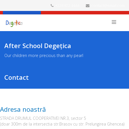
+228 872 4444
contact@email.com
Facebook
After School Degețica
Our children more precious than any pearl
Contact
Adresa noastră
STRADA DRUMUL COOPERATIVEI NR.3, sector 5
(doar 300m de la intersectia str.Brasov cu str. Prelungirea Ghencea)