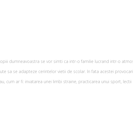
 copiii dumneavoastra se vor simti ca intr-o familie lucrand intr-o atmo
te sa se adapteze cerintelor vietii de scolar. In fata acestei provocari
sau, cum ar fi: invatarea unei limbi straine, practicarea unui sport, lec