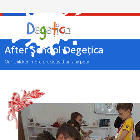
Facebook
After School Degețica
Our children more precious than any pearl