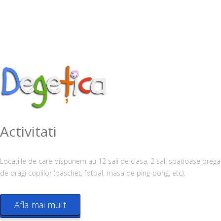
Activitati
Locatiile de care dispunem au 12 sali de clasa, 2 sali spatioase pregat
de dragi copiilor (baschet, fotbal, masa de ping-pong, etc).
Afla mai mult