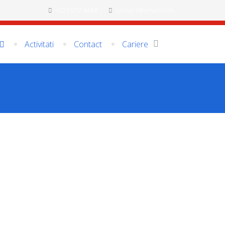
+228 872 4444
contact@email.com
Activitati
Contact
Cariere