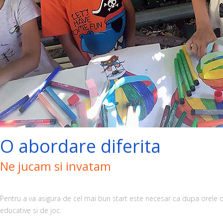
O abordare diferita
Ne jucam si invatam
Pentru a va asigura de cel mai bun start este necesar ca dupa orele d
educative si de joc.