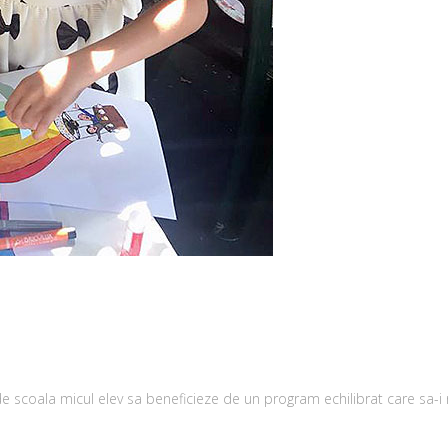
e scoala micul elev sa beneficieze de un program echilibrat care sa-i