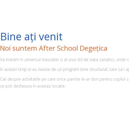
Bine ați venit
Noi suntem After School Degețica
Va invitam in universul educatiei si al unui stil de viata sanatos, unde
In acelasi timp ei au nevoie de un program bine structurat care sa-i aju
Cat despre activitatile pe care orice parinte le-ar dori pentru copilul 
se pot desfasura in aceeasi locatie.