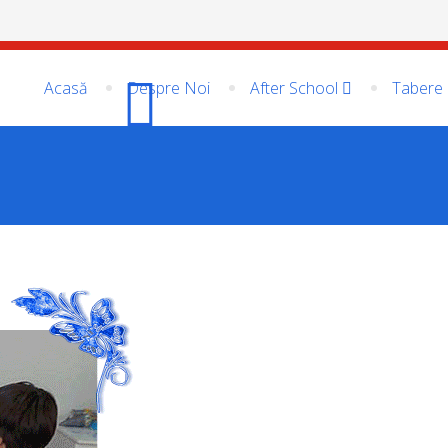
Acasă
Despre Noi
After School
Tabere